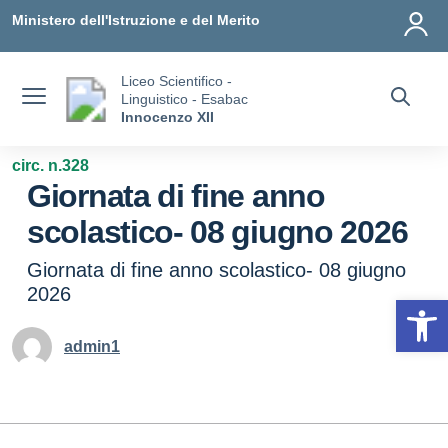
Vai ai contenuti
Vai al menu di navigazione
Vai al footer
Ministero dell'Istruzione e del Merito
Liceo Scientifico -
Linguistico - Esabac
Innocenzo XII
circ. n.328
Giornata di fine anno
scolastico- 08 giugno 2026
Giornata di fine anno scolastico- 08 giugno
2026
Op
admin1