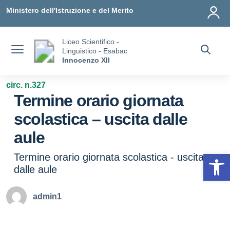
Vai ai contenuti
Vai al menu di navigazione
Vai al footer
Ministero dell'Istruzione e del Merito
Liceo Scientifico -
Linguistico - Esabac
Innocenzo XII
circ. n.327
Termine orario giornata
scolastica – uscita dalle
aule
Op
Termine orario giornata scolastica - uscita
dalle aule
admin1