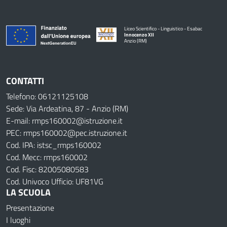
Liceo Scientifico - Linguistico - Esabac
Innocenzo XII
Anzio (RM)
CONTATTI
Telefono: 06121125108
Sede: Via Ardeatina, 87 - Anzio (RM)
E-mail: rmps160002@istruzione.it
PEC: rmps160002@pec.istruzione.it
Cod. IPA: istsc_rmps160002
Cod. Mecc: rmps160002
Cod. Fisc: 82005080583
Cod. Univoco Ufficio: UF81VG
LA SCUOLA
Presentazione
I luoghi