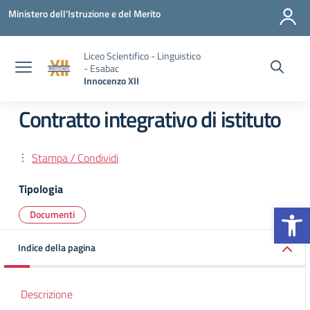
Vai ai contenuti
Vai al menu di navigazione
Vai al footer
Ministero dell'Istruzione e del Merito
Liceo Scientifico - Linguistico
- Esabac
Innocenzo XII
Contratto integrativo di istituto
Stampa / Condividi
Tipologia
Op
Documenti
Indice della pagina
Descrizione