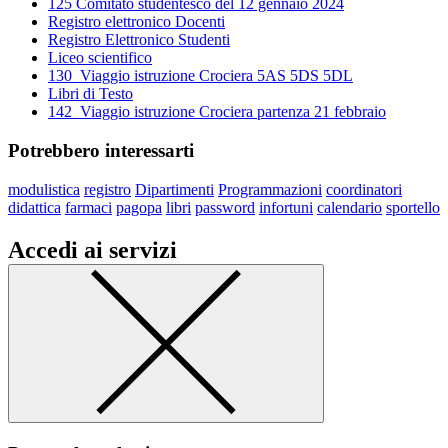
125 Comitato studentesco del 12 gennaio 2024
Registro elettronico Docenti
Registro Elettronico Studenti
Liceo scientifico
130_Viaggio istruzione Crociera 5AS 5DS 5DL
Libri di Testo
142_Viaggio istruzione Crociera partenza 21 febbraio
Potrebbero interessarti
modulistica
registro
Dipartimenti
Programmazioni
coordinatori
didattica
farmaci
pagopa
libri
password
infortuni
calendario
sportello
Accedi ai servizi